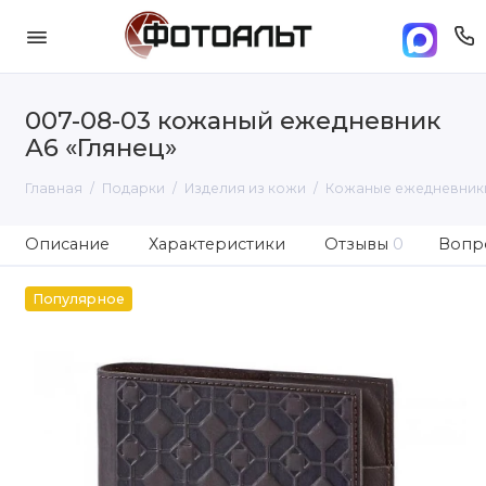
007-08-03 кожаный ежедневник
А6 «Глянец»
Главная
Подарки
Изделия из кожи
Кожаные ежедневник
Описание
Характеристики
Отзывы
0
Вопро
Популярное