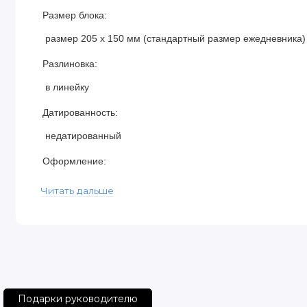
Размер блока:
размер 205 х 150 мм (стандартный размер ежедневника)
Разлиновка:
в линейку
Датированность:
недатированный
Оформление:
кожаная оплетка по периметру изделия, художественное
Читать дальше
Комплектация:
сменный блок вставлен в обложку из натуральной кожи
Оформление блока:
из дизайнерской бумаги, с видами шедевров мировой арх
Подарки руководителю
английском и немецком языках