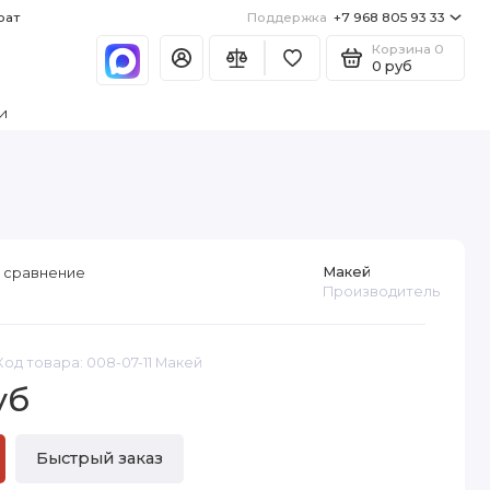
рат
Поддержка
+7 968 805 93 33
Корзина
0
0 руб
и
Макей
 сравнение
Производитель
Код товара: 008-07-11 Макей
уб
Быстрый заказ