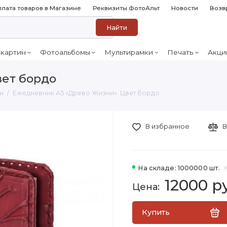
лата товаров в Магазине
Реквизиты ФотоАльт
Новости
Возв
Найти
 картин
Фотоальбомы
Мультирамки
Печать
Акци
вет бордо
и
Ежедневник А5 «Древо Жизни». Цвет бордо
В избранное
В
На складе: 1000000 шт.
12000 р
Купить