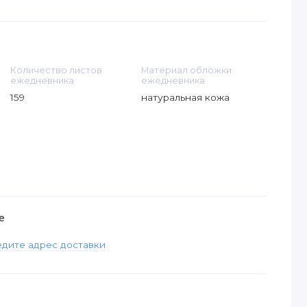
Количество листов
Материал обложки
ежедневника
ежедневника
159
натуральная кожа
е
дите адрес доставки