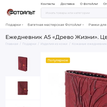
Контакты
Доставка
О ФотоАльт
Оп
Подарки
Багетная мастерская ФотоАльт
Рамки для
Ежедневник А5 «Древо Жизни». Ц
Главная
Подарки
Изделия из кожи
Кожаные ежедневник
Популярное