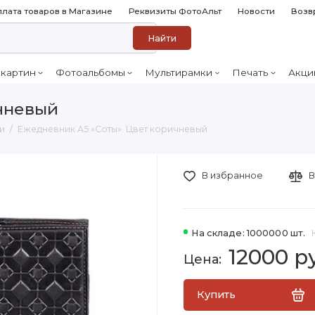
лата товаров в Магазине
Реквизиты ФотоАльт
Новости
Возв
Найти
 картин
Фотоальбомы
Мультирамки
Печать
Акци
ичневый
и
Ежедневник А5 «Соты». Цвет коричневый
В избранное
В
На складе: 1000000 шт.
12000 р
Купить