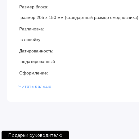
Размер блока:
размер 205 х 150 мм (стандартный размер ежедневника)
Разлиновка:
в линейку
Датированность:
недатированный
Оформление:
художественное тиснение, клапан на магнитной кнопке
Читать дальше
Комплектация:
сменный блок вставлен в обложку из натуральной кожи
Оформление блока:
из дизайнерской бумаги, с видами шедевров мировой арх
Подарки руководителю
английском и немецком языках