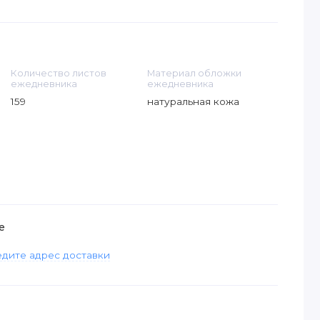
Количество листов
Материал обложки
ежедневника
ежедневника
159
натуральная кожа
е
дите адрес доставки