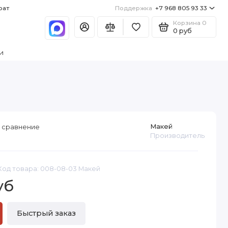
рат
Поддержка
+7 968 805 93 33
Корзина
0
0 руб
и
Макей
 сравнение
Производитель
Код товара: 008-08-03 Макей
уб
Быстрый заказ