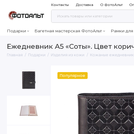
Контакты
Доставка
О ФотоАльт
Оп
Подарки
Багетная мастерская ФотоАльт
Рамки для
Ежедневник А5 «Соты». Цвет кор
Главная
Подарки
Изделия из кожи
Кожаные ежедневник
Популярное