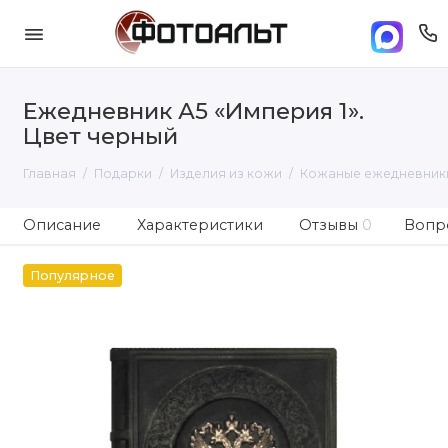
Ежедневник А5 «Империя 1».
Цвет черный
Главная
Подарки
Изделия из кожи
Кожаные ежедневник
Описание
Характеристики
Отзывы
0
Вопро
Популярное