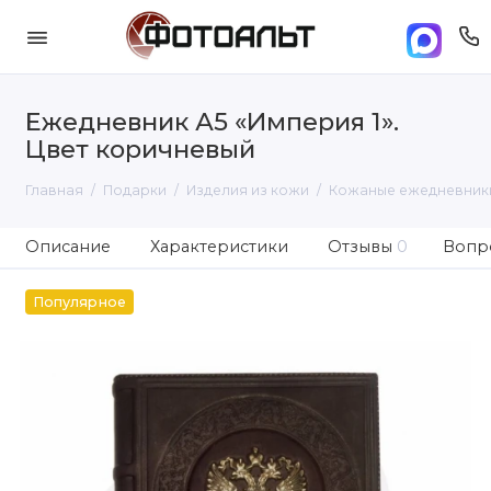
Ежедневник А5 «Империя 1».
Цвет коричневый
Главная
Подарки
Изделия из кожи
Кожаные ежедневник
Описание
Характеристики
Отзывы
0
Вопро
Популярное