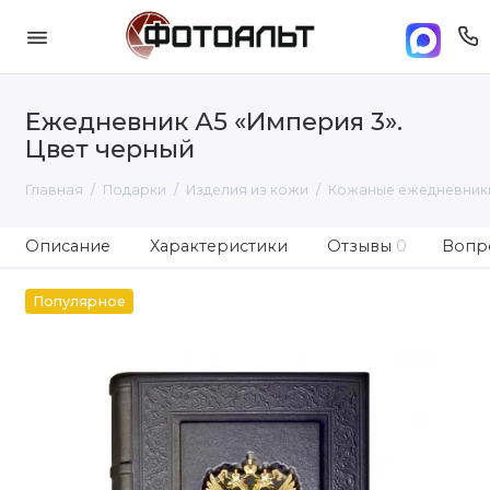
Ежедневник А5 «Империя 3».
Цвет черный
Главная
Подарки
Изделия из кожи
Кожаные ежедневник
Описание
Характеристики
Отзывы
0
Вопро
Популярное