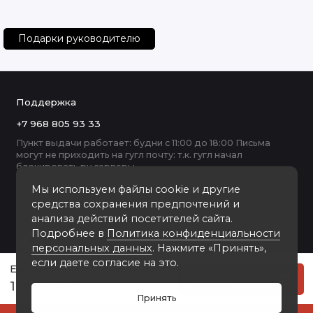
Оформление блока:
Подарки руководителю
из дизайнерской бумаги, с видами шедевров мировой архитект
английском и немецком языках
Срез блока:
Поддержка
с трех сторон тонирован золотом
+7 968 805 93 33
Пункт выдачи работает: будни с 11:00 до 18:00 Письма
Закладка:
могут не приходить на гугл почту: т.к. гугл начал
блокировать ру серверы
предусмотрена ленточка-ляссе
Мы используем файлы cookie и другие
Количество страниц:
средства сохранения предпочтений и
анализа действий посетителей сайта.
318
Подробнее в
Политика конфиденциальности
Пол:
персональных данных
. Нажмите «Принять»,
если даете согласие на это.
Ежедневник А5 «Посох мудрости». Цвет зеленый
женский
Купить
12000 руб
Цвет:
Принять