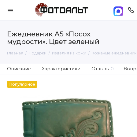
Ежедневник А5 «Посох
мудрости». Цвет зеленый
Главная
Подарки
Изделия из кожи
Кожаные ежедневник
Описание
Характеристики
Отзывы
0
Вопро
Популярное