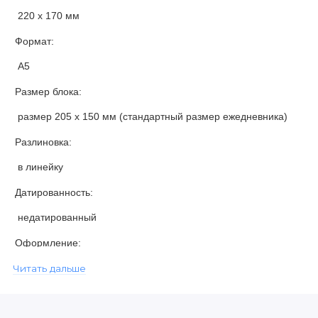
220 х 170 мм
Формат:
А5
Размер блока:
размер 205 х 150 мм (стандартный размер ежедневника)
Разлиновка:
в линейку
Датированность:
недатированный
Оформление:
кожаная оплетка по периметру изделия, декоративный ключ, х
Читать дальше
Комплектация:
сменный блок вставлен в обложку из натуральной кожи