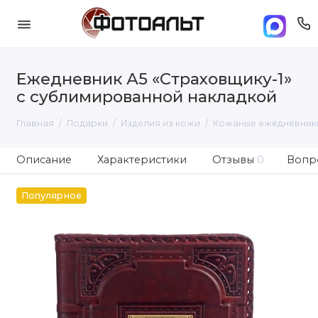
Ежедневник А5 «Страховщику-1»
с сублимированной накладкой
Главная
Подарки
Изделия из кожи
Кожаные ежедневник
Описание
Характеристики
Отзывы
0
Вопро
Популярное