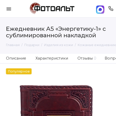
Ежедневник А5 «Энергетику-1» с
сублимированной накладкой
Главная
Подарки
Изделия из кожи
Кожаные ежедневник
Описание
Характеристики
Отзывы
0
Вопро
Популярное