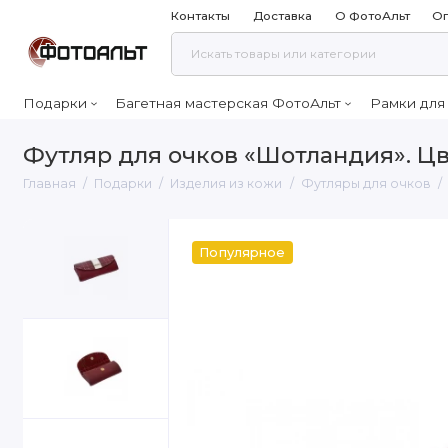
Контакты
Доставка
О ФотоАльт
Оп
Подарки
Багетная мастерская ФотоАльт
Рамки для
Футляр для очков «Шотландия». Ц
Главная
Подарки
Изделия из кожи
Футляры для очков
Популярное