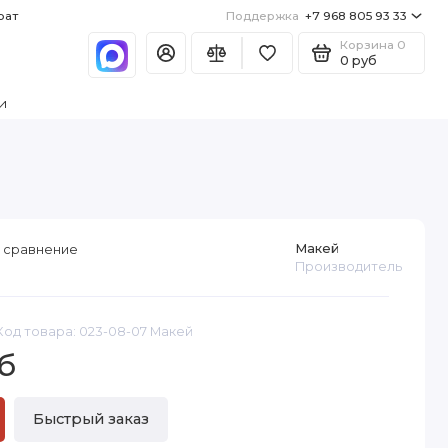
рат
Поддержка
+7 968 805 93 33
Корзина
0
0 руб
и
Макей
 сравнение
Производитель
Код товара: 023-08-07 Макей
б
Быстрый заказ