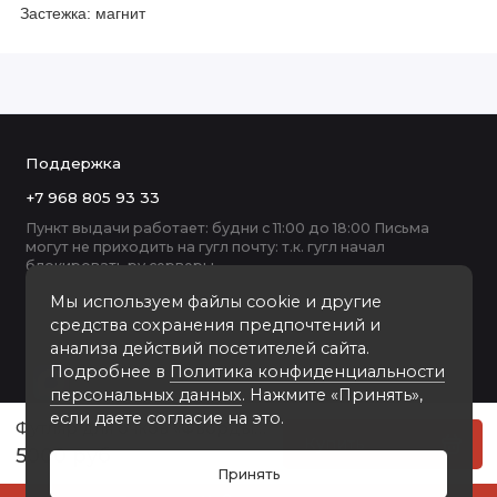
Застежка: магнит
Поддержка
+7 968 805 93 33
Пункт выдачи работает: будни с 11:00 до 18:00 Письма
могут не приходить на гугл почту: т.к. гугл начал
блокировать ру серверы
Мы используем файлы cookie и другие
средства сохранения предпочтений и
анализа действий посетителей сайта.
Подробнее в
Политика конфиденциальности
персональных данных
. Нажмите «Принять»,
если даете согласие на это.
Футляр для очков «Фьорды». Цвет черный
Купить
5000 руб
Принять