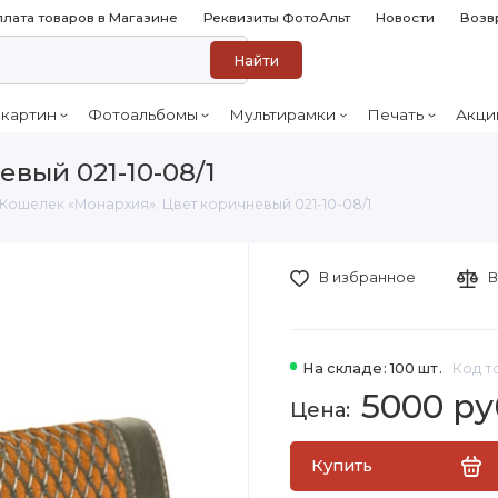
лата товаров в Магазине
Реквизиты ФотоАльт
Новости
Возв
Найти
 картин
Фотоальбомы
Мультирамки
Печать
Акци
вый 021-10-08/1
Кошелек «Монархия». Цвет коричневый 021-10-08/1
В избранное
В
На складе: 100 шт.
Код т
5000 ру
Купить