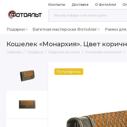
Контакты
Доставка
О ФотоАльт
Оп
Подарки
Багетная мастерская ФотоАльт
Рамки для
Кошелек «Монархия». Цвет коричне
Главная
Подарки
Изделия из кожи
Кожаные кошельки
Популярное