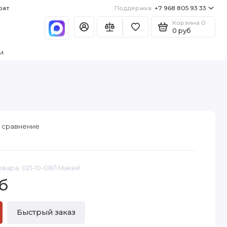
рат
Поддержка
+7 968 805 93 33
Корзина
0
0 руб
и
 сравнение
овара: 021-10-08/1 Макей
б
Быстрый заказ