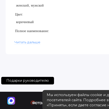
женский, мужской
Цвет:
коричневый
Полное наименование:
Портмоне
Читать дальше
Страна производитель:
Беларусь
Гарантия производителя:
один месяц
Подарки руководителю
Застежка:
магнитная кнопка
Мы используем файлы cookie и 
посетителей сайта. Подробнее 
Ячейка для карт/визиток:
Багетная мастерская в Москве 
«Принять», если даете согласие н
да