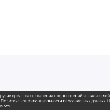
другие средства сохранения предпочтений и анализа де
в
Политика конфиденциальности персональных данных
. 
на ул. Зверинецкая 22, ФотоАльт
а это.