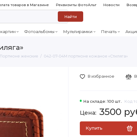
лата товаров в Магазине
Реквизиты ФотоАльт
Новости
Возв
Найти
 картин
Фотоальбомы
Мультирамки
Печать
Акци
иляга»
Портмоне женские
042-07-04М портмоне кожаное «Стиляга»
В избранное
В
На складе: 100 шт.
Код т
3500 ру
Купить