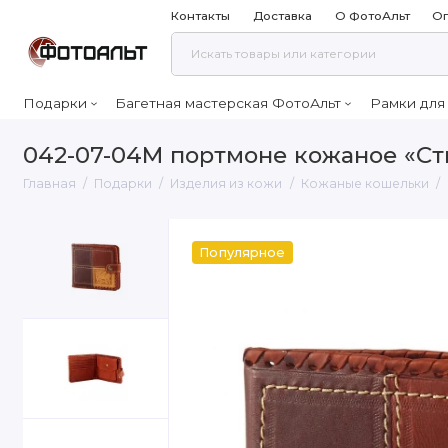
Контакты
Доставка
О ФотоАльт
Оп
Подарки
Багетная мастерская ФотоАльт
Рамки для
042-07-04М портмоне кожаное «Ст
Главная
Подарки
Изделия из кожи
Кожаные кошельки
Популярное