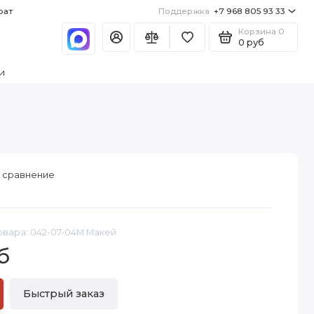
рат
Поддержка
+7 968 805 93 33
Корзина
0
0 руб
и
 сравнение
овара: 042-07-04М Макей
б
Быстрый заказ