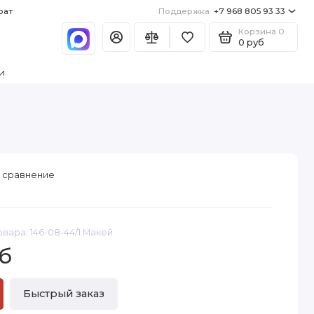
рат
Поддержка
+7 968 805 93 33
Корзина
0
0 руб
и
 сравнение
овара: 146-08-44/1 Макей
б
Быстрый заказ