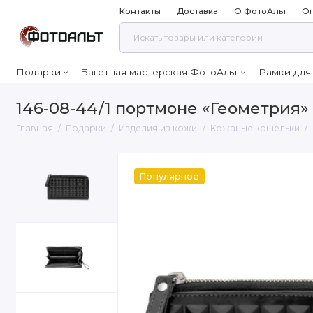
Контакты
Доставка
О ФотоАльт
Оп
Подарки
Багетная мастерская ФотоАльт
Рамки для
146-08-44/1 портмоне «Геометрия»
Главная
Подарки
Изделия из кожи
Кожаные кошельки
Популярное