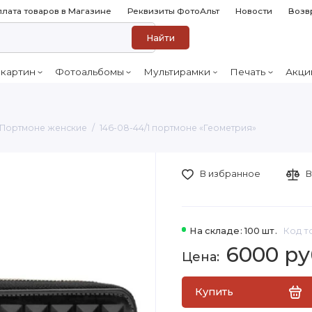
лата товаров в Магазине
Реквизиты ФотоАльт
Новости
Возв
Найти
 картин
Фотоальбомы
Мультирамки
Печать
Акци
Портмоне женские
146-08-44/1 портмоне «Геометрия»
В избранное
В
На складе: 100 шт.
Код т
6000 ру
Купить