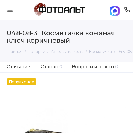
048-08-31 Косметичка кожаная
ключ коричневый
Главная
Подарки
Изделия из кожи
Косметички
048-08-
Описание
Отзывы
0
Вопросы и ответы
0
Популярное