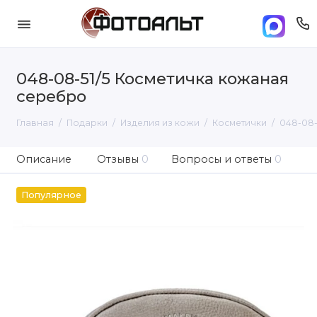
048-08-51/5 Косметичка кожаная
серебро
Главная
Подарки
Изделия из кожи
Косметички
048-08-
Описание
Отзывы
0
Вопросы и ответы
0
Популярное