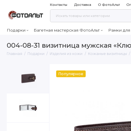
Контакты
Доставка
О ФотоАльт
Оп
Подарки
Багетная мастерская ФотоАльт
Рамки для
004-08-31 визитница мужская «Кл
Главная
Подарки
Изделия из кожи
Кожаные визитницы
Популярное