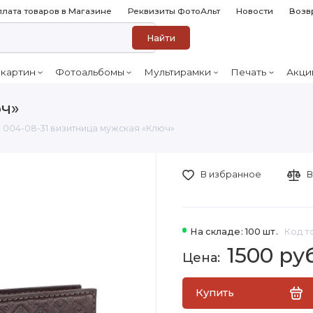
лата товаров в Магазине
Реквизиты ФотоАльт
Новости
Возв
Найти
 картин
Фотоальбомы
Мультирамки
Печать
Акци
юч»
004-08-31 визитница мужская «Ключ»
В избранное
В
На складе: 100 шт.
Код т
1500 ру
Купить