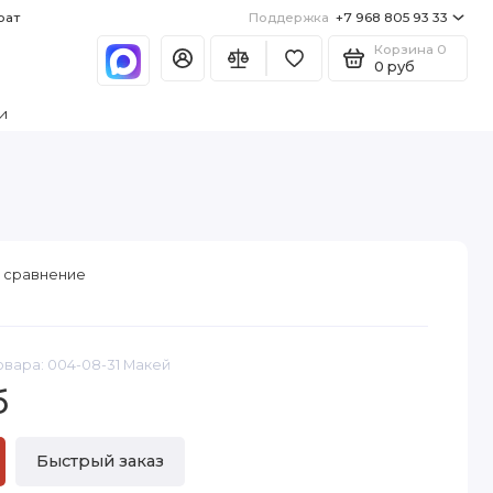
рат
Поддержка
+7 968 805 93 33
Корзина
0
0 руб
и
 сравнение
овара: 004-08-31 Макей
б
Быстрый заказ