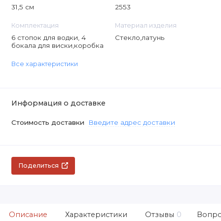
31,5 см
2553
Комплектация
Материал изделия
6 стопок для водки, 4
Стекло,латунь
бокала для виски,коробка
Все характеристики
Информация о доставке
Стоимость доставки
Введите адрес доставки
Поделиться
Описание
Характеристики
Отзывы
0
Вопро