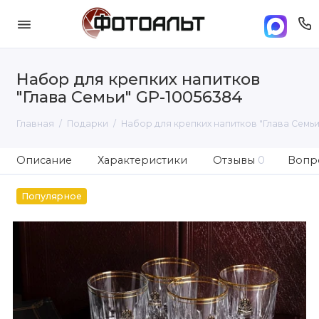
Набор для крепких напитков
"Глава Семьи" GP-10056384
Главная
Подарки
Набор для крепких напитков "Глава Семьи
Описание
Характеристики
Отзывы
0
Вопро
Популярное