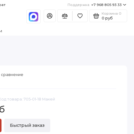
рат
Поддержка
+7 968 805 93 33
Корзина
0
0 руб
и
 сравнение
Код товара: 705-01-18 Макей
б
Быстрый заказ