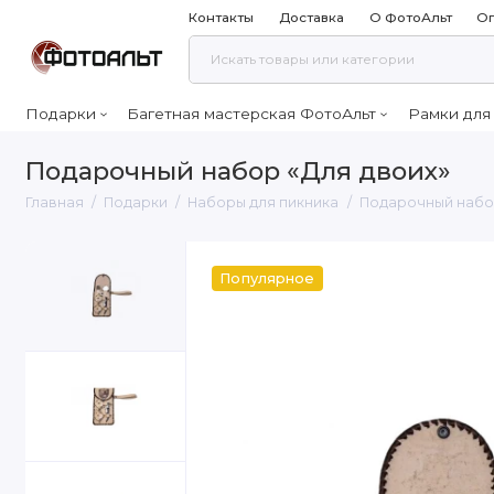
Контакты
Доставка
О ФотоАльт
Оп
Подарки
Багетная мастерская ФотоАльт
Рамки для
Подарочный набор «Для двоих»
Главная
Подарки
Наборы для пикника
Подарочный набор
Популярное