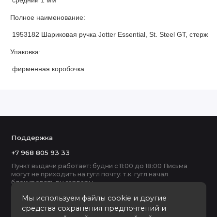
Полное наименование:
1953182 Шариковая ручка Jotter Essential, St. Steel GT, стержен
Упаковка:
фирменная коробочка
Поддержка
+7 968 805 93 33
Пункт выдачи работает: будни с 11:00 до 18:00 Письма
могут не приходить на гугл почту: т.к. гугл начал
блокировать ру серверы
Мы используем файлы cookie и другие
средства сохранения предпочтений и