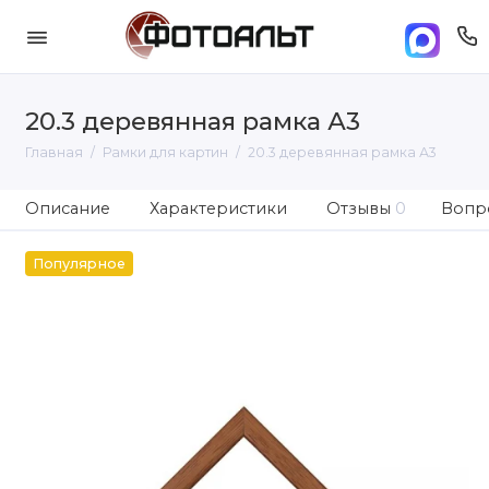
20.3 деревянная рамка А3
Главная
Рамки для картин
20.3 деревянная рамка А3
Описание
Характеристики
Отзывы
0
Вопро
Популярное