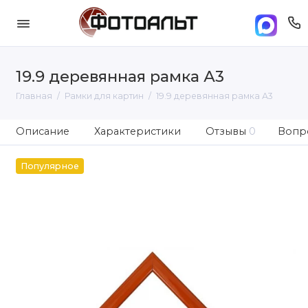
19.9 деревянная рамка А3
Главная
Рамки для картин
19.9 деревянная рамка А3
Описание
Характеристики
Отзывы
0
Вопро
Популярное