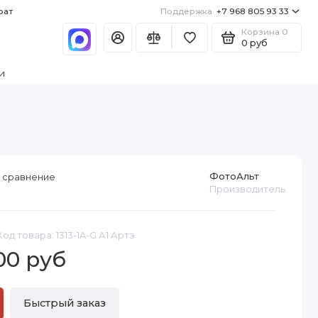
рат
Поддержка
+7 968 805 93 33
Корзина
0
0 руб
и
ФотоАльт
 сравнение
Производитель
Код товара: 1313-1A-G А1 Артэ
00 руб
Быстрый заказ