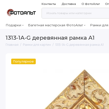
Контакты
Доставка
О ФотоАльт
Оп
Подарки
Багетная мастерская ФотоАльт
Рамки для
1313-1A-G деревянная рамка А1
Главная
Рамки для картин
1313-1A-G деревянная рамка А1
Популярное