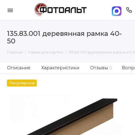
135.83.001 деревянная рамка 40-
50
Главная
Рамки для картин
135.83.001 деревянная рамка 40-
Описание
Характеристики
Отзывы
0
Вопро
Популярное