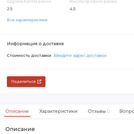
Ширина багета рамок
Высота профиля рамки
2.5
4.5
Все характеристики
Информация о доставке
Стоимость доставки
Введите адрес доставки
Поделиться
Описание
Характеристики
Отзывы
0
Вопро
Описание