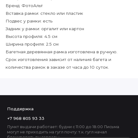
Бренд: ФотоАльт
Вставка рамки: стекло или пластик
Подвес у рамки: есть
Задник у рамки: оргалит или картон
Высота профиля: 4.5 см
Ширина профиля: 2.5 см
Багетная деревянная рамка изготовлена в ручную.
Срок изготовления зависит от наличия багета и
количества рамок в заказе от часа до 10 суток.
Поддержка
+7 968 805 93 33
Пункт выдачи работает: будни с 11:00 до 18:00 Письма
могут не приходить на гугл почту: т.к. гугл начал
блокировать ру серверы