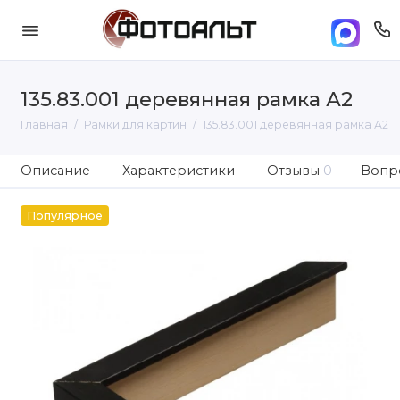
135.83.001 деревянная рамка А2
Главная
Рамки для картин
135.83.001 деревянная рамка А2
Описание
Характеристики
Отзывы
0
Вопро
Популярное