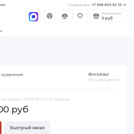
рат
Поддержка
+7 968 805 93 33
Корзина
0
0 руб
и
ФотоАльт
 сравнение
Производитель
Код товара: 176.54.187 40-50 Видека
00 руб
Быстрый заказ