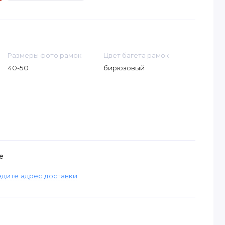
Размеры фото рамок
Цвет багета рамок
40-50
бирюзовый
е
дите адрес доставки