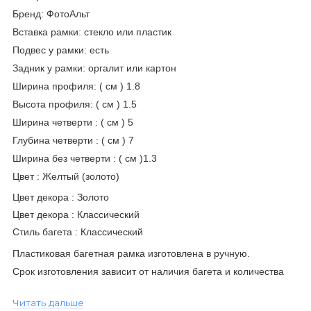
Бренд: ФотоАльт
Вставка рамки: стекло или пластик
Подвес у рамки: есть
Задник у рамки: оргалит или картон
Ширина профиля: ( см ) 1.8
Высота профиля:
( см ) 1.5
Ширина четверти :
( см ) 5
Глубина четверти :
( см ) 7
Ширина без четверти :
( см )
1.3
Цвет :
Желтый (золото)
Цвет декора : Золото
Цвет декора : Классический
Стиль багета :
Классический
Пластиковая багетная рамка изготовлена в ручную.
Срок изготовления зависит от наличия багета и количества
рамок в заказе от часа до 10 суток.
Читать дальше