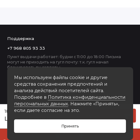
Поддержка
+7 968 805 93 33
Пункт выдачи работает: будни с 11:00 до 18:00 Письма
могут не приходить на гугл почту: т.к. гугл начал
блокировать ру серверы
Мы используем файлы cookie и другие
средства сохранения предпочтений и
анализа действий посетителей сайта.
Подробнее в
Политика конфиденциальности
персональных данных
. Нажмите «Принять»,
если даете согласие на это.
18-16 пластиковая рамка 30-40
Купить
1100 руб
Принять
0