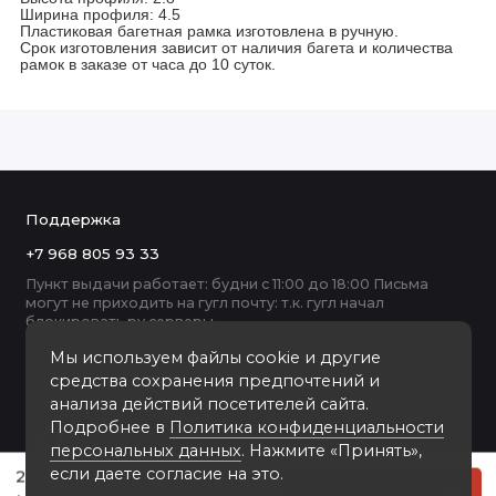
Ширина профиля: 4.5
Пластиковая багетная рамка изготовлена в ручную.
Срок изготовления зависит от наличия багета и количества
рамок в заказе от часа до 10 суток.
Поддержка
+7 968 805 93 33
Пункт выдачи работает: будни с 11:00 до 18:00 Письма
могут не приходить на гугл почту: т.к. гугл начал
блокировать ру серверы
Мы используем файлы cookie и другие
средства сохранения предпочтений и
анализа действий посетителей сайта.
Подробнее в
Политика конфиденциальности
персональных данных
. Нажмите «Принять»,
если даете согласие на это.
2218-4-GF деревянная рамка 30-40
Купить