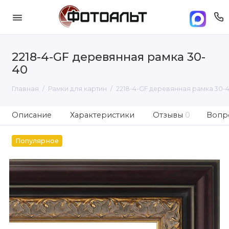
2218-4-GF деревянная рамка 30-
40
Главная
Рамки для картин
2218-4-GF деревянная рамка 30-
Описание
Характеристики
Отзывы
0
Вопро
Популярное