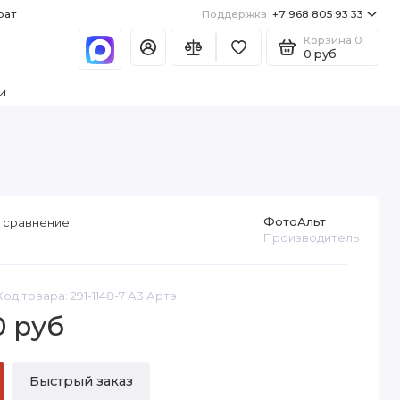
рат
Поддержка
+7 968 805 93 33
Корзина
0
0 руб
и
ФотоАльт
 сравнение
Производитель
Код товара: 291-1148-7 А3 Артэ
0 руб
Быстрый заказ