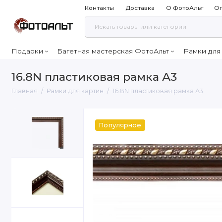
Контакты
Доставка
О ФотоАльт
Оп
Подарки
Багетная мастерская ФотоАльт
Рамки для
16.8N пластиковая рамка А3
Главная
Рамки для картин
16.8N пластиковая рамка А3
Популярное