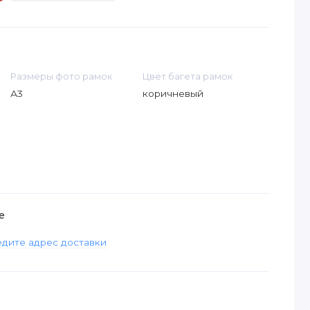
Размеры фото рамок
Цвет багета рамок
А3
коричневый
е
дите адрес доставки