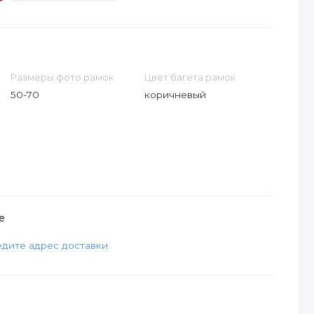
Размеры фото рамок
Цвет багета рамок
50-70
коричневый
е
дите адрес доставки