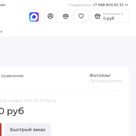
рат
Поддержка
+7 968 805 93 33
Корзина
0
0 руб
и
ФотоАльт
 сравнение
Производитель
Код товара: 3021 50-70 Артэ
0 руб
Быстрый заказ