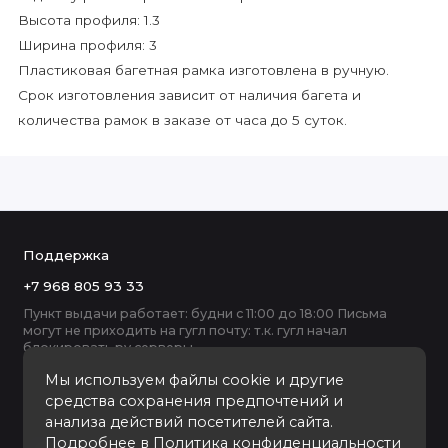
Высота профиля: 1.3
Ширина профиля: 3
Пластиковая багетная рамка изготовлена в ручную.
Срок изготовления зависит от наличия багета и
количества рамок в заказе от часа до 5 суток.
Поддержка
+7 968 805 93 33
Пункт выдачи работает: будни с 11:00 до 18:00 Письма
могут не приходить на гугл почту: т.к. гугл начал
блокировать ру серверы
Мы используем файлы cookie и другие
средства сохранения предпочтений и
анализа действий посетителей сайта.
Подробнее в
Политика конфиденциальности