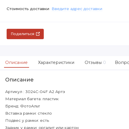
Стоимость доставки
Введите адрес доставки
Поделиться
Описание
Характеристики
Отзывы
0
Вопро
Описание
Артикул : 3024C-04F А2 Артэ
Материал багета: пластик
Бренд: ФотоАльт
Вставка рамки: стекло
Подвес у рамки: есть
Задник у рамки: оргалит или картон