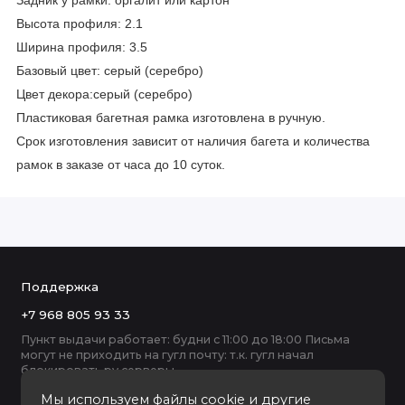
Задник у рамки: оргалит или картон
Высота профиля: 2.1
Ширина профиля: 3.5
Базовый цвет:
серый (серебро)
Цвет декора:
серый (серебро)
Пластиковая багетная рамка изготовлена в ручную.
Срок изготовления зависит от наличия багета и количества
рамок в заказе от часа до 10 суток.
Поддержка
+7 968 805 93 33
Пункт выдачи работает: будни с 11:00 до 18:00 Письма
могут не приходить на гугл почту: т.к. гугл начал
блокировать ру серверы
Мы используем файлы cookie и другие