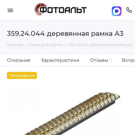
359.24.044 деревянная рамка А3
Главная
Рамки для картин
359.24.044 деревянная рамка А3
Описание
Характеристики
Отзывы
0
Вопро
Популярное