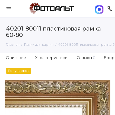
40201-80011 пластиковая рамка
60-80
Главная
Рамки для картин
40201-80011 пластиковая рамка 
Описание
Характеристики
Отзывы
0
Вопро
Популярное