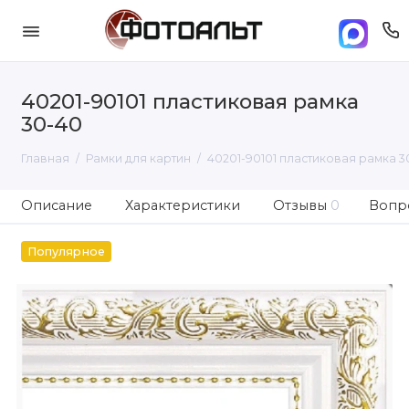
40201-90101 пластиковая рамка
30-40
Главная
Рамки для картин
40201-90101 пластиковая рамка 3
Описание
Характеристики
Отзывы
0
Вопро
Популярное