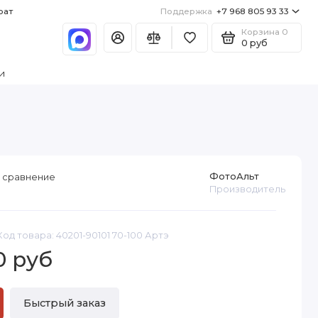
рат
Поддержка
+7 968 805 93 33
Корзина
0
0 руб
и
ФотоАльт
 сравнение
Производитель
Код товара: 40201-90101 70-100 Артэ
0 руб
Быстрый заказ