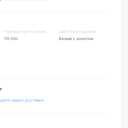
Размеры фото рамок
Цвет багета рамок
70-100
белый с золотом
е
дите адрес доставки