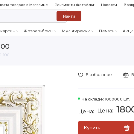
лата товаров в Магазине
Реквизиты ФотоАльт
Новости
Возв
Найти
 картин
Фотоальбомы
Мультирамки
Печать
Акци
100
0-100
В избранное
В
На складе: 1000000 шт.
180
Купить