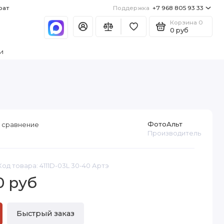
рат
Поддержка
+7 968 805 93 33
Корзина
0
0 руб
и
ФотоАльт
 сравнение
Производитель
Код товара: 4111D-03L 30-40 Артэ
0 руб
Быстрый заказ