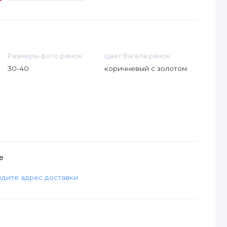
Размеры фото рамок
Цвет багета рамок
30-40
коричневый с золотом
е
дите адрес доставки