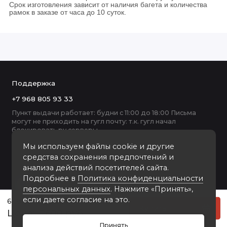
Срок изготовления зависит от наличия багета и количества
рамок в заказе от часа до 10 суток.
Поддержка
+7 968 805 93 33
Пункт выдачи работает: будни с 11:00 до 18:00 Письма
могут не приходить на гугл почту: т.к. гугл начал
блокировать ру серверы
Мы используем файлы cookie и другие
средства сохранения предпочтений и
анализа действий посетителей сайта.
Подробнее в
Политика конфиденциальности
персональных данных
. Нажмите «Принять»,
если даете согласие на это.
61.8 пластиковая рамка 50-60
Купить
2600 руб
Принять