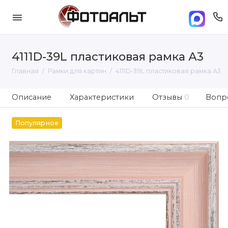
4111D-39L пластиковая рамка А3
Главная
Рамки для картин
4111D-39L пластиковая рамка А3
Описание
Характеристики
Отзывы
0
Вопро
Популярное