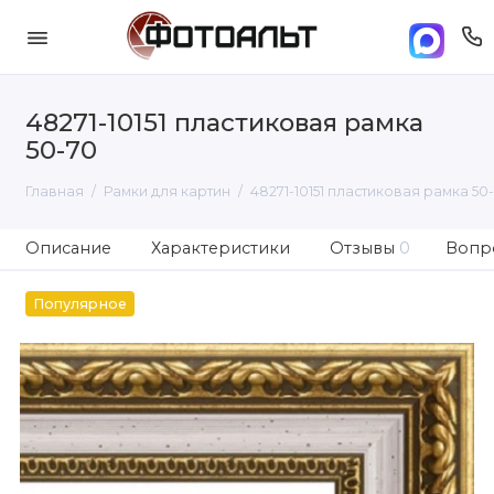
48271-10151 пластиковая рамка
50-70
Главная
Рамки для картин
48271-10151 пластиковая рамка 50
Описание
Характеристики
Отзывы
0
Вопро
Популярное