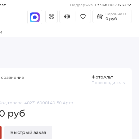
рат
Поддержка
+7 968 805 93 33
Корзина
0
0 руб
и
ФотоАльт
 сравнение
Производитель
Код товара: 48271-60081 40-50 Артэ
0 руб
Быстрый заказ