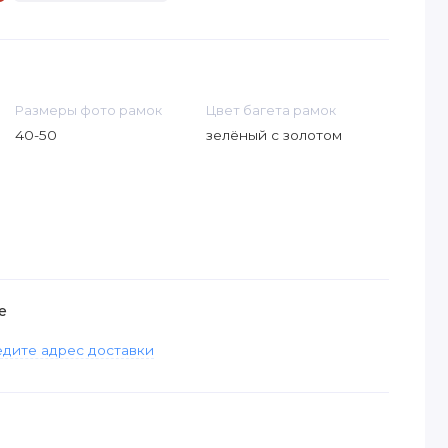
Размеры фото рамок
Цвет багета рамок
40-50
зелёный с золотом
е
дите адрес доставки