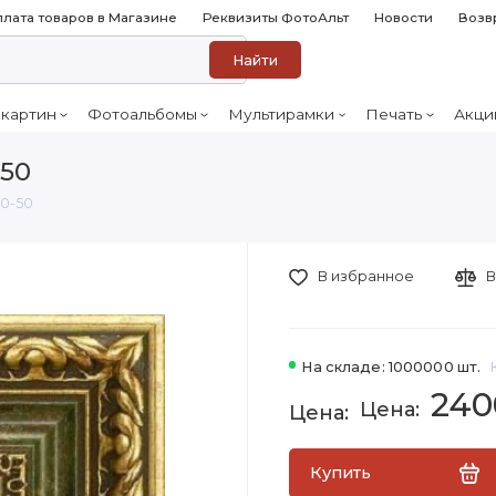
лата товаров в Магазине
Реквизиты ФотоАльт
Новости
Возв
Найти
 картин
Фотоальбомы
Мультирамки
Печать
Акци
-50
40-50
В избранное
В
На складе: 1000000 шт.
240
Купить