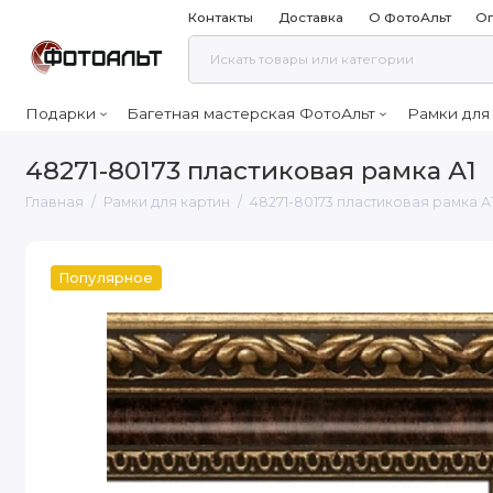
Контакты
Доставка
О ФотоАльт
Оп
Подарки
Багетная мастерская ФотоАльт
Рамки для
48271-80173 пластиковая рамка А1
Главная
Рамки для картин
48271-80173 пластиковая рамка А
Популярное