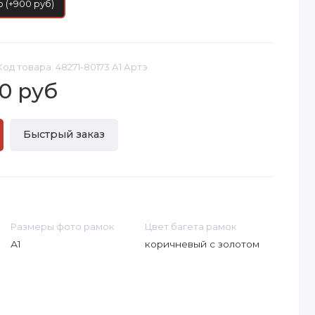
 (+900 руб)
Код товара: 48271-80173 А1 Артэ
0 руб
Быстрый заказ
Размеры фото рамок
Цвет багета рамок
А1
коричневый с золотом