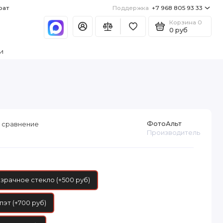
рат
Поддержка
+7 968 805 93 33
Корзина
0
0 руб
и
ФотоАльт
 сравнение
Производитель
зрачное стекло (+500 руб)
пэт (+700 руб)