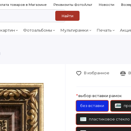
лата товаров в Магазине
Реквизиты ФотоАльт
Новости
Возв
Найти
 картин
Фотоальбомы
Мультирамки
Печать
Акци
1
В избранное
В
выбор вставки рамок
без вставки
про
пластиковое стекло 