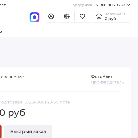
рат
Поддержка
+7 968 805 93 33
Корзина
0
0 руб
и
ФотоАльт
 сравнение
Производитель
Код товара: 50251-8001 40-50 Артэ
0 руб
Быстрый заказ