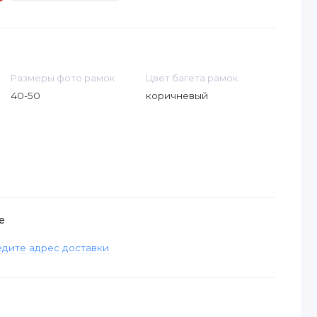
Размеры фото рамок
Цвет багета рамок
40-50
коричневый
е
дите адрес доставки