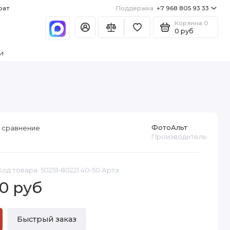
рат
Поддержка
+7 968 805 93 33
Корзина
0
0 руб
и
ФотоАльт
 сравнение
Производитель
Код товара: 50251-80221 40-50 Артэ
0 руб
Быстрый заказ