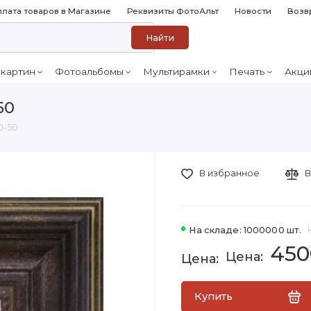
лата товаров в Магазине
Реквизиты ФотоАльт
Новости
Возв
Найти
 картин
Фотоальбомы
Мультирамки
Печать
Акци
50
0-50
В избранное
В
На складе: 1000000 шт.
450
Купить