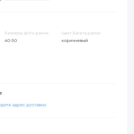
Размеры фото рамок
Цвет багета рамок
40-50
коричневый
е
дите адрес доставки