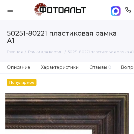
50251-80221 пластиковая рамка
А1
Главная
Рамки для картин
50251-80221 пластиковая рамка А1
Описание
Характеристики
Отзывы
0
Вопро
Популярное