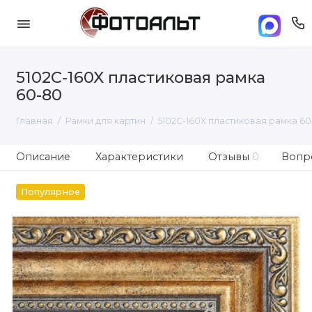
5102C-160X пластиковая рамка
60-80
Главная
Рамки для картин
5102C-160X пластиковая рамка 6
Описание
Характеристики
Отзывы
0
Вопро
Популярное