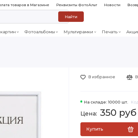
лата товаров в Магазине
Реквизиты ФотоАльт
Новости
Возв
Найти
 картин
Фотоальбомы
Мультирамки
Печать
Акци
В избранное
В
На складе: 10000 шт.
Код
350 руб
Купить