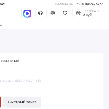
рат
Поддержка
+7 968 805 93 33
Корзина
0
0 руб
и
 сравнение
 товара: 6103-A4W А4 MR
Быстрый заказ