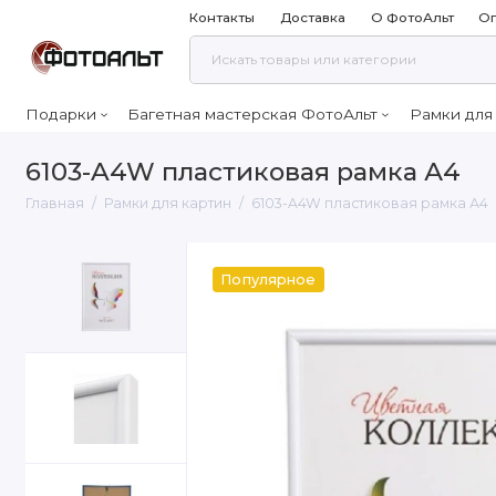
Контакты
Доставка
О ФотоАльт
Оп
Подарки
Багетная мастерская ФотоАльт
Рамки для
6103-A4W пластиковая рамка А4
Главная
Рамки для картин
6103-A4W пластиковая рамка А4
Популярное