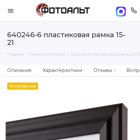
640246-6 пластиковая рамка 15-
21
Главная
Рамки для картин
640246-6 пластиковая рамка 15-21
Описание
Характеристики
Отзывы
0
Вопро
Популярное