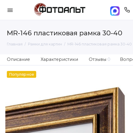
MR-146 пластиковая рамка 30-40
Главная
Рамки для картин
MR-146 пластиковая рамка 30-40
Описание
Характеристики
Отзывы
0
Вопро
Популярное