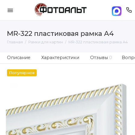
MR-322 пластиковая рамка А4
Главная
Рамки для картин
MR-322 пластиковая рамка А4
Описание
Характеристики
Отзывы
0
Вопро
Популярное